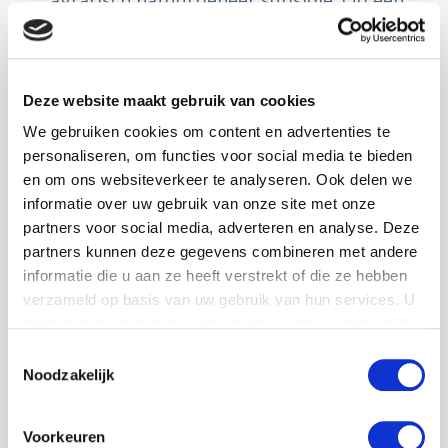
agrarisch natuurbeheer subsidie. Op een
perceel is
kruidenrijk grasland
ingezaaid.
De mix bestaat uit gras, klaver en dertien
andere kruiden. Het eerste voordeel is al
Deze website maakt gebruik van cookies
gelijk duidelijk; de koeien stormen op de
We gebruiken cookies om content en advertenties te
personaliseren, om functies voor social media te bieden
meest smakelijke kruiden af.
en om ons websiteverkeer te analyseren. Ook delen we
informatie over uw gebruik van onze site met onze
Binnen de rotatie zijn er twee
vogelakkers
partners voor social media, adverteren en analyse. Deze
voor drie jaar. Hier worden stroken
partners kunnen deze gegevens combineren met andere
luzerne met kruidenland afgewisseld.
informatie die u aan ze heeft verstrekt of die ze hebben
verzameld op basis van uw gebruik van hun services. U
Door
aangepast maaibeleid
verkrijgen ze
gaat akkoord met onze cookies als u onze website blijft
zowel voeder voor de runderen als
gebruiken.
Toestemmingsselectie
subsidie voor weidevogelbeheer. Het
Noodzakelijk
extra werk weegt goed op tegen de
subsidie, volgens Pipie. Het grootste
Voorkeuren