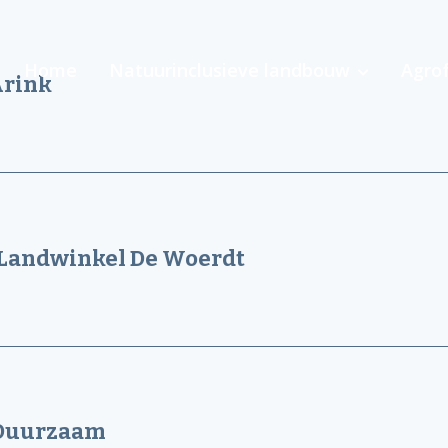
Home
Natuurinclusieve landbouw
Agrof
Arink
& Landwinkel De Woerdt
eDuurzaam