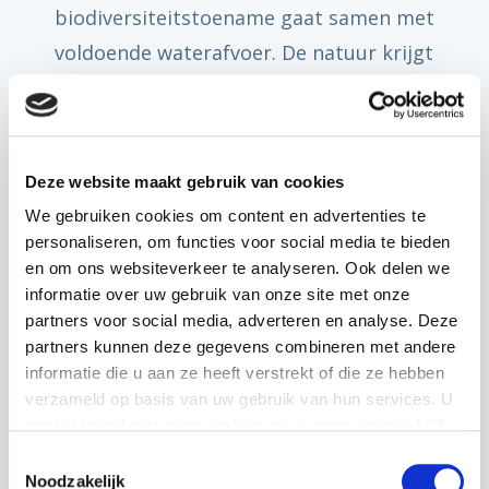
biodiversiteitstoename gaat samen met
voldoende waterafvoer. De natuur krijgt
(letterlijk) meer ruimte. De begroeide
oever beschermt de kanten tegen
afkalving en uitspoeling van
Deze website maakt gebruik van cookies
voedingsstoffen van het land naar het
We gebruiken cookies om content en advertenties te
water. Dit is gunstig voor de
personaliseren, om functies voor social media te bieden
waterkwaliteit en het land. Deze
en om ons websiteverkeer te analyseren. Ook delen we
maatregel kan ook worden toegepast in
informatie over uw gebruik van onze site met onze
partners voor social media, adverteren en analyse. Deze
combinatie met de aanleg van een
partners kunnen deze gegevens combineren met andere
Natuurvriendelijke oever
.
informatie die u aan ze heeft verstrekt of die ze hebben
verzameld op basis van uw gebruik van hun services. U
Aan de slag
gaat akkoord met onze cookies als u onze website blijft
gebruiken.
Toestemmingsselectie
Op basis van eigen inzicht kunt u bepalen
Noodzakelijk