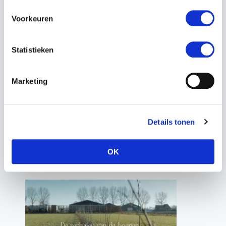
het verkrijgen van de vergunning. Isaäc
Voorkeuren
pacht dit stuk van de Provincie Noord-
Holland en toestemming krijgen duurde
Statistieken
langer dan verwacht. Ook het natte
voorjaar werkte niet mee, maar
Marketing
uiteindelijk zijn eind maart de 750 bomen
geplant.
Details tonen
Isaäc Bos deelt de vele voordelen
OK
van agroforestry: Bekijk de video