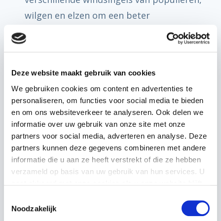
wilgen en elzen om een beter
microklimaat te creëren voor de
gewassen die er geteeld worden.
Daarnaast zijn er rijen hazelaars
Deze website maakt gebruik van cookies
aangeplant die over een aantal jaren
We gebruiken cookies om content en advertenties te
hazelnoten produceren. Dit genereert een
personaliseren, om functies voor social media te bieden
extra inkomen én de bomen zijn
en om ons websiteverkeer te analyseren. Ook delen we
informatie over uw gebruik van onze site met onze
belangrijk voor vogels en andere dieren
partners voor social media, adverteren en analyse. Deze
en insecten. Isaäc gelooft heilig in een
partners kunnen deze gegevens combineren met andere
systeem waarbij je biodiversiteit vergroot
informatie die u aan ze heeft verstrekt of die ze hebben
verzameld op basis van uw gebruik van hun services. U
en zo natuurlijke vijanden optimaal inzet
gaat akkoord met onze cookies als u onze website blijft
om plaaginsecten te bestrijden.
gebruiken.
Toestemmingsselectie
Noodzakelijk
Een van de uitdagingen in het project was